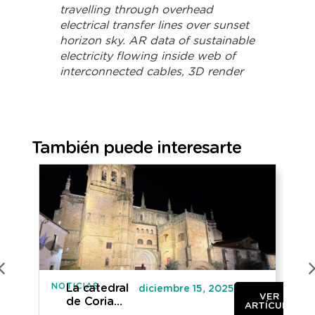
travelling through overhead
electrical transfer lines over sunset
horizon sky. AR data of sustainable
electricity flowing inside web of
interconnected cables, 3D render
También puede interesarte
NOTICIAS
NO
La catedral
diciembre 15, 2025
VER
de Coria
ARTÍCULO
estrena