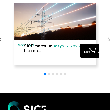
NOTICIAS
NO
SICE marca un
mayo 12, 2026
VER
hito en
ARTÍCULO
Australia con
la adjudicación
de su primer
proyecto en el
sector
energético