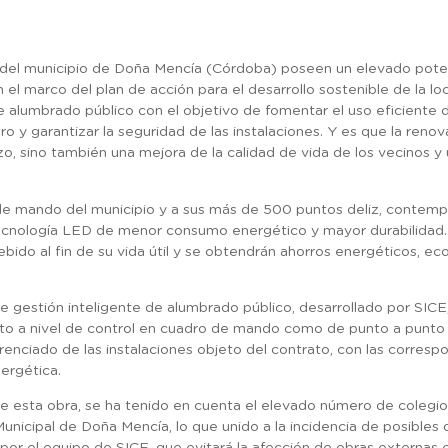
 del municipio de Doña Mencía (Córdoba) poseen un elevado poten
l marco del plan de acción para el desarrollo sostenible de la loc
e alumbrado público con el objetivo de fomentar el uso eficiente d
 y garantizar la seguridad de las instalaciones. Y es que la reno
, sino también una mejora de la calidad de vida de los vecinos y u
s de mando del municipio y a sus más de 500 puntos deliz, contempl
ecnología LED de menor consumo energético y mayor durabilidad. 
bido al fin de su vida útil y se obtendrán ahorros energéticos, 
e gestión inteligente de alumbrado público, desarrollado por SICE
nto a nivel de control en cuadro de mando como de punto a punto i
erenciado de las instalaciones objeto del contrato, con las corresp
nergética.
n de esta obra, se ha tenido en cuenta el elevado número de colegio
unicipal de Doña Mencía, lo que unido a la incidencia de posibles