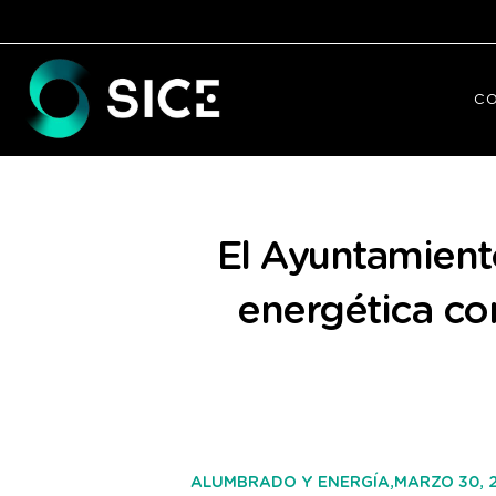
C
El Ayuntamient
energética co
MARZO 30, 
ALUMBRADO Y ENERGÍA,