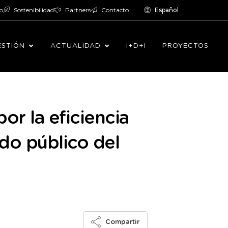
o
Sostenibilidad
Partners
Contacto
Español
ESTIÓN
ACTUALIDAD
I+D+I
PROYECTOS
r la eficiencia
do público del
Compartir