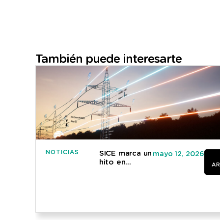
También puede interesarte
NOTICIAS
SICE marca un
mayo 12, 2026
hito en
AR
Australia con
la
adjudicación
de su primer
proyecto en
el sector