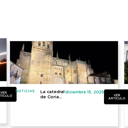
NOTICIAS
La catedral
diciembre 15, 2025
VER
VER
TÍCULO
de Coria
ARTÍCULO
estrena
nueva
iluminación
ornamental
y realza su
patrimonio