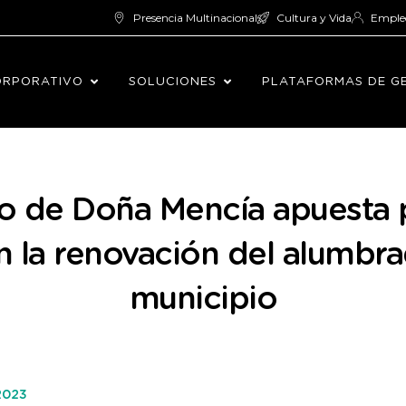
Presencia Multinacional
Cultura y Vida
Emple
ORPORATIVO
SOLUCIONES
PLATAFORMAS DE G
o de Doña Mencía apuesta po
n la renovación del alumbra
municipio
2023