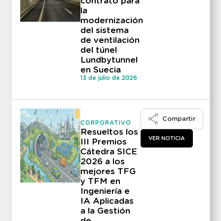
contrato para
la
modernización
del sistema
de ventilación
del túnel
Lundbytunnel
en Suecia
13 de julio de 2026
Compartir
CORPORATIVO
Resueltos los
VER NOTICIA
III Premios
Cátedra SICE
2026 a los
mejores TFG
y TFM en
Ingeniería e
IA Aplicadas
a la Gestión
de