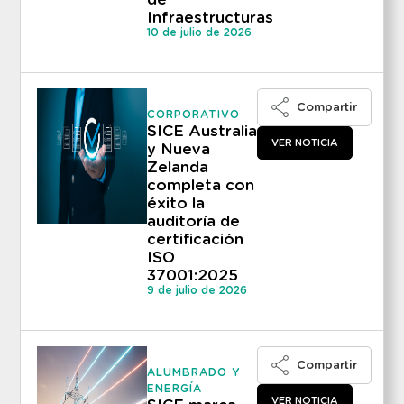
Infraestructuras
10 de julio de 2026
Compartir
CORPORATIVO
SICE Australia
VER NOTICIA
y Nueva
Zelanda
completa con
éxito la
auditoría de
certificación
ISO
37001:2025
9 de julio de 2026
Compartir
ALUMBRADO Y
ENERGÍA
VER NOTICIA