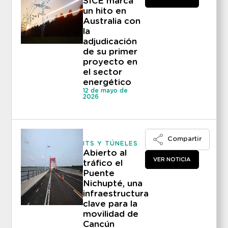
SICE marca
un hito en
Australia con
la
adjudicación
de su primer
proyecto en
el sector
energético
12 de mayo de
2026
Compartir
ITS Y TÚNELES
Abierto al
VER NOTICIA
tráfico el
Puente
Nichupté, una
infraestructura
clave para la
movilidad de
Cancún