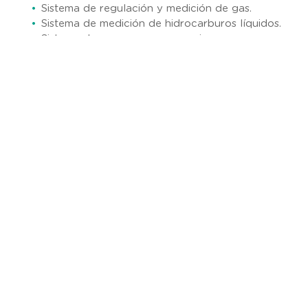
Sistema de regulación y medición de gas.
Sistema de medición de hidrocarburos líquidos.
Sistema de paro por emergencia
Sistemas de seguridad y contra incendio
Automatización de terminales de
almacenamiento y reparto.