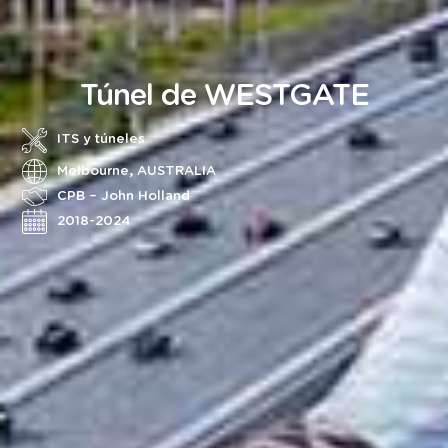
Túnel de WESTGATE
ITS y túneles
Melbourne, AUSTRALIA
CPB – John Holland
2018-2024