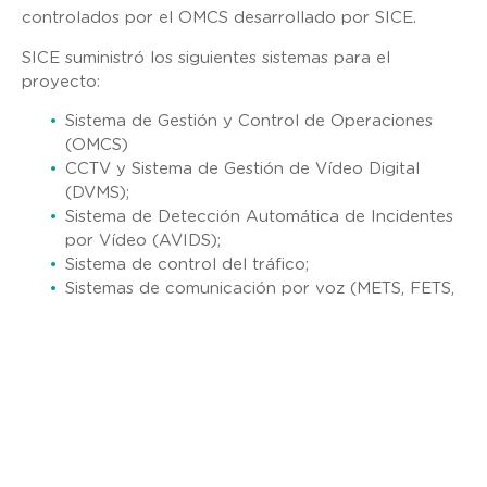
controlados por el OMCS desarrollado por SICE.
SICE suministró los siguientes sistemas para el
proyecto:
Sistema de Gestión y Control de Operaciones
(OMCS)
CCTV y Sistema de Gestión de Vídeo Digital
(DVMS);
Sistema de Detección Automática de Incidentes
por Vídeo (AVIDS);
Sistema de control del tráfico;
Sistemas de comunicación por voz (METS, FETS,
IOCS);
Plataforma de alojamiento y equipos de sala de
control (estaciones de trabajo, videowall);
Sistemas de Cierre de Túneles;
Sistema de Detección de Altura de Vehículos
(OHVDS);
Sistemas de detección de vehículos;
Sistemas de retransmisión por radio y móviles;