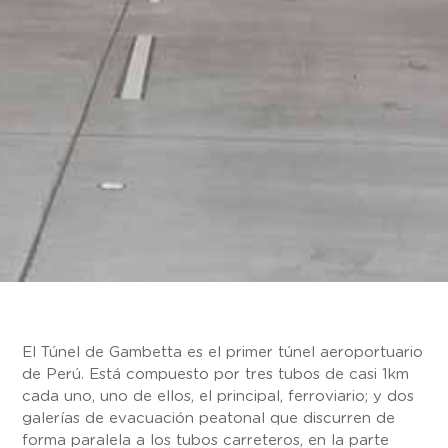
El Túnel de Gambetta es el primer túnel aeroportuario
de Perú. Está compuesto por tres tubos de casi 1km
cada uno, uno de ellos, el principal, ferroviario; y dos
galerías de evacuación peatonal que discurren de
forma paralela a los tubos carreteros, en la parte