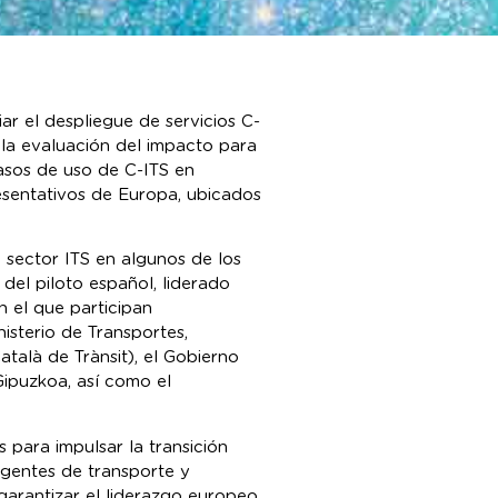
r el despliegue de servicios C-
 la evaluación del impacto para
asos de uso de C-ITS en
resentativos de Europa, ubicados
 sector ITS en algunos de los
el piloto español, liderado
n el que participan
isterio de Transportes,
talà de Trànsit), el Gobierno
Gipuzkoa, así como el
 para impulsar la transición
igentes de transporte y
garantizar el liderazgo europeo