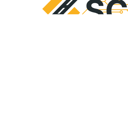
Los días 8 y 9 de octubre, el proyecto euro
Adoption and Lining-up across Europe), coord
de Asociación con los Territorios y la Descent
su lanzamiento en París. SCALE, cofinanciad
Connecting Europe Facility (CEF) de la Unión
52 meses, un valor de 76 millones de euros y
diferentes.