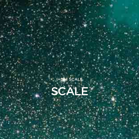
I+D+i
SCALE
SCALE