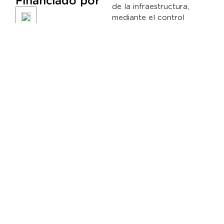
Financiado por
de la infraestructura,
mediante el control
inteligente de los flujos
de energía en cada
puerto de del hub, la
conexión de la nube de
sus variables y el
diagnóstico inteligente de
las situaciones deficitarias
o de los fallos, futuros o
presentes.
Duración: 2019-2020
Este proyecto PID está
cofinanciado por el
Centro de Desarrollo
Tecnológico Industrial
(CDTI). (Exp IDI-
20190433).