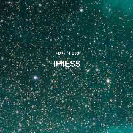
I+D+i
IHIESS
IHIESS