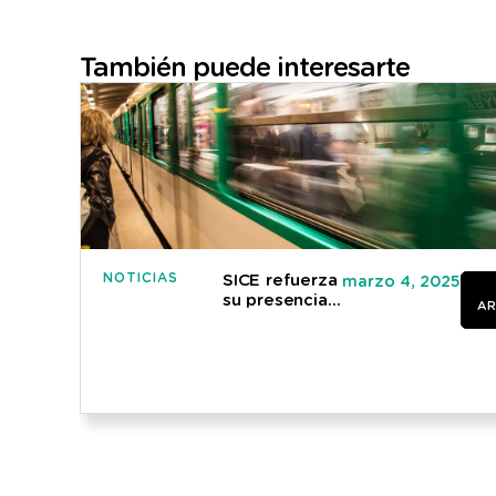
También puede interesarte
NOTICIAS
SICE refuerza
marzo 4, 2025
su presencia
AR
en Suecia con
un nuevo
contrato de
telecomunicaciones
en el metro
de Estocolmo