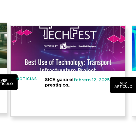
NOTICIAS
SICE gana el
febrero 12, 2025
VER
VER
TÍCULO
prestigioso
ARTÍCULO
premio
«Best Use
of Tech –
Transport
Infrastructure
Project
2024» por
el
innovador