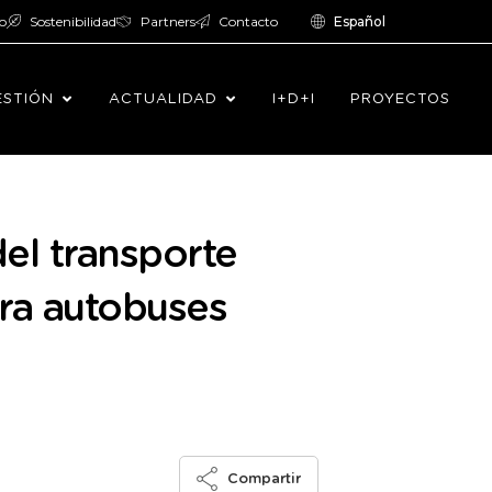
o
Sostenibilidad
Partners
Contacto
Español
ESTIÓN
ACTUALIDAD
I+D+I
PROYECTOS
del transporte
ara autobuses
Compartir