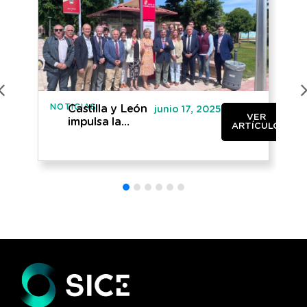
NOTICIAS
NO
Castilla y León
junio 17, 2025
VER
impulsa la
ARTÍCULO
digitalización
del transporte
público con
377 paradas
inteligentes
para autobuses
urbanos e
interurbanos