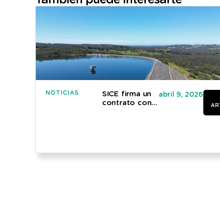
NOTICIAS
SICE firma un
abril 9, 2026
contrato con
AR
Melbourne
Water para
suministrar un
sistema de
última
generación
para la
auscultación
de presas