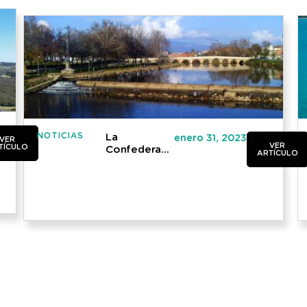
NOTICIAS
La
enero 31, 2023
VER
VER
TÍCULO
Confederación
ARTÍCULO
Hidrográfica
del Tajo
prorroga el
contrato
con SICE
para la
gestión
integral del
sistema
integrado de
redes