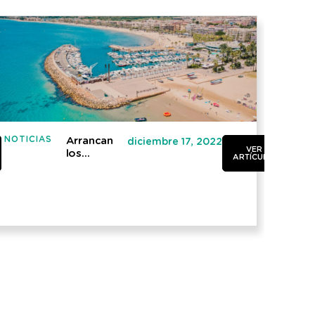
NOTICIAS
NOTI
Arrancan
diciembre 17, 2022
VER
los
ARTÍCULO
trabajos de
la iniciativa
“Salou
Smart
Turístic”