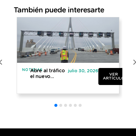
También puede interesarte
NOTICIAS
NO
Abre al tráfico
julio 30, 2026
VER
el nuevo
ARTÍCULO
puente
internacional
entre Canadá y
Estados Unidos
«Gordie
Howe»»