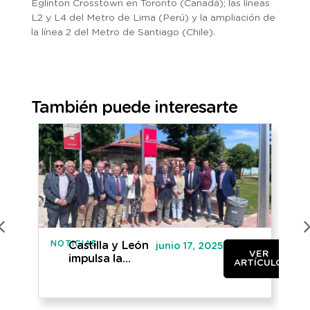
Eglinton Crosstown en Toronto (Canadá); las líneas
L2 y L4 del Metro de Lima (Perú) y la ampliación de
la línea 2 del Metro de Santiago (Chile).
También puede interesarte
NOTICIAS
NO
Castilla y León
junio 17, 2025
VER
impulsa la
ARTÍCULO
digitalización
del transporte
público con