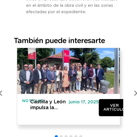
en el ámbito de la obra civil y en las zonas
afectadas por el expediente.
También puede interesarte
NOTICIAS
NO
Castilla y León
junio 17, 2025
VER
impulsa la
ARTÍCULO
digitalización
del transporte
público con
377 paradas
inteligentes