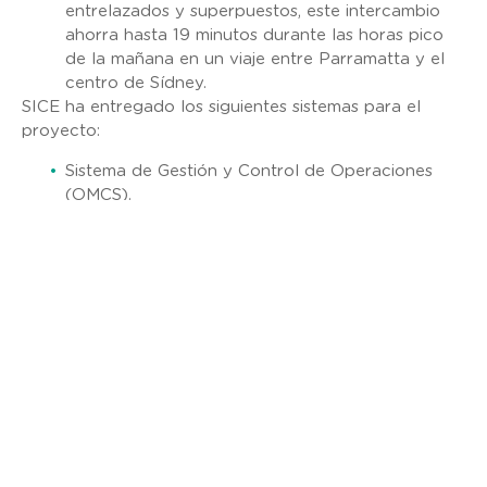
entrelazados y superpuestos, este intercambio
ahorra hasta 19 minutos durante las horas pico
de la mañana en un viaje entre Parramatta y el
centro de Sídney.
SICE ha entregado los siguientes sistemas para el
proyecto:
Sistema de Gestión y Control de Operaciones
(OMCS).
Sistema de CCTV y Gestión Digital de Video
(DVMS).
Señalización (VMS, TMS, LUMS/ISLUS, VSLS).
Sistemas de Comunicación de Voz (METS, FETS,
IOCS).
Sistemas de cierre de túneles.
Sistemas de detección de vehículos.
Armarios relacionados con ITS.
Plataforma de alojamiento y equipos de sala de
control (Estaciones de trabajo, Video Wall).
Sistemas Automáticos de Detección de
Incidentes de Video (AVID).