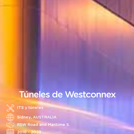
Túneles de Westconnex
ITS y túneles
Sídney, AUSTRALIA
RSW Road and Maritime S.
2016 - 2023