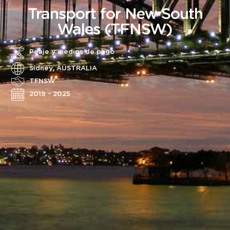
Transport for New South
Wales (TFNSW)
Peaje y medios de pago
Sídney, AUSTRALIA
TFNSW
2019 - 2025