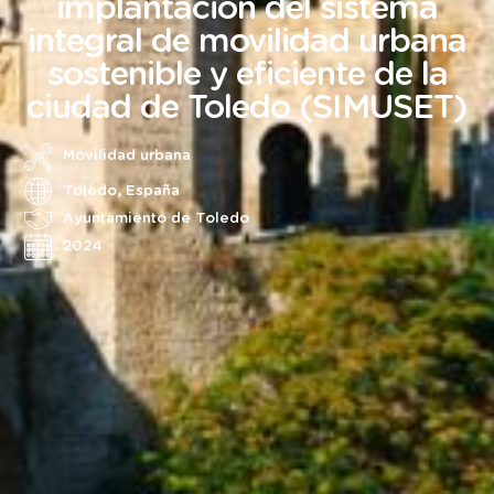
implantación del sistema
integral de movilidad urbana
sostenible y eficiente de la
ciudad de Toledo (SIMUSET)
Movilidad urbana
Toledo, España
Ayuntamiento de Toledo
2024