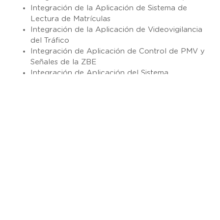
Integración de la Aplicación de Sistema de
Lectura de Matrículas
Integración de la Aplicación de Videovigilancia
del Tráfico
Integración de Aplicación de Control de PMV y
Señales de la ZBE
Integración de Aplicación del Sistema
Información Plazas Libres de Aparcamientos
Integración de la Aplicación de Sistema de
Control de Acceso de Zonas Urbanas
Integración des Sistema georreferenciado de
gestión de incidencias (Eventos)
Adicionalmente SICE actualizado el portal Web
Municipal y ha implantado una aplicación móvil para
la comodidad del usuario enfocada en el ciudadano.
Estará disponible en sistemas operativos IOS y
Android desplegable en los Markets de Google (Play
Store) y Apple (Apple Store),
En lo referente a la Plataforma
SIDERA