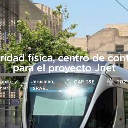
idad física, centro de cont
para el proyecto Jnet
Jerusalén,
CAF T&E
2021
sporte y
carril
ISRAEL