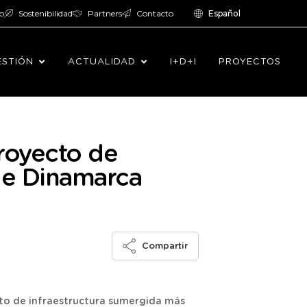
o
Sostenibilidad
Partners
Contacto
Español
ESTIÓN
ACTUALIDAD
I+D+I
PROYECTOS
proyecto de
de Dinamarca
Compartir
to de infraestructura sumergida más