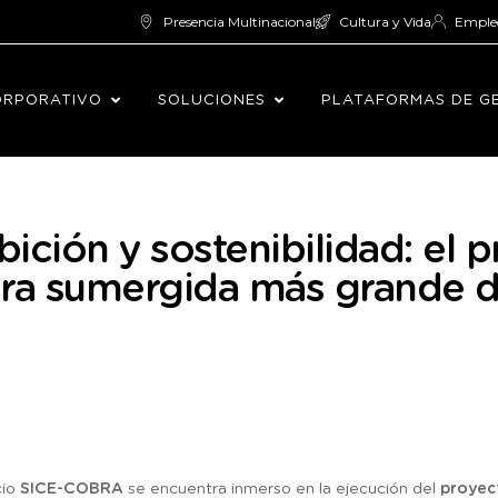
Presencia Multinacional
Cultura y Vida
Emple
ORPORATIVO
SOLUCIONES
PLATAFORMAS DE G
bición y sostenibilidad: el 
tura sumergida más grande 
cio
SICE-COBRA
se encuentra inmerso en la ejecución del
proyec