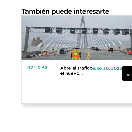
También puede interesarte
NOTICIAS
Abre al tráfico
julio 30, 2026
el nuevo
AR
puente
internacional
entre Canadá
y Estados
Unidos
«Gordie
Howe»»