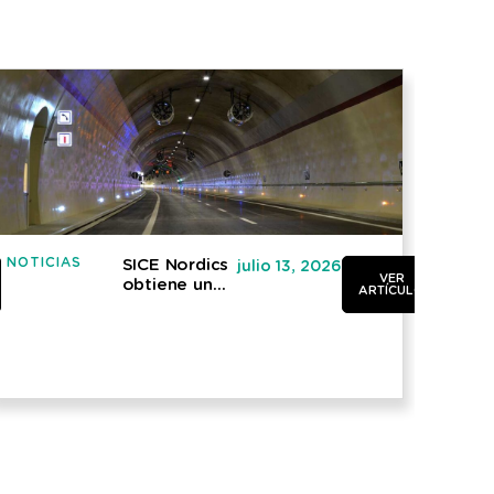
NOTICIAS
NOTI
SICE Nordics
julio 13, 2026
VER
obtiene un
ARTÍCULO
nuevo
contrato
para la
modernización
del sistema
de
ventilación
del túnel
Lundbytunnel
en Suecia