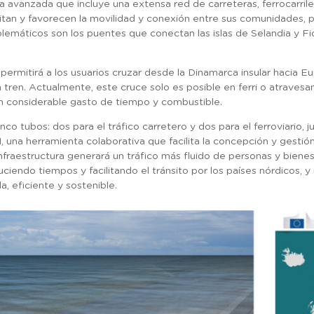
 avanzada que incluye una extensa red de carreteras, ferrocarriles
cilitan y favorecen la movilidad y conexión entre sus comunidades
lemáticos son los puentes que conectan las islas de Selandia y Fioni
permitirá a los usuarios cruzar desde la Dinamarca insular hacia E
tren. Actualmente, este cruce solo es posible en ferri o atravesa
un considerable gasto de tiempo y combustible.
nco tubos: dos para el tráfico carretero y dos para el ferroviario, j
M, una herramienta colaborativa que facilita la concepción y gesti
nfraestructura generará un tráfico más fluido de personas y biene
duciendo tiempos y facilitando el tránsito por los países nórdicos, 
, eficiente y sostenible.