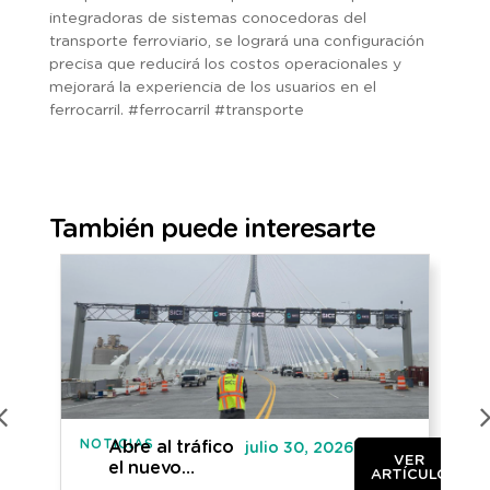
integradoras de sistemas conocedoras del
transporte ferroviario, se logrará una configuración
precisa que reducirá los costos operacionales y
mejorará la experiencia de los usuarios en el
ferrocarril. #ferrocarril #transporte
También puede interesarte
NOTICIAS
IN
Abre al tráfico
julio 30, 2026
VER
el nuevo
ARTÍCULO
puente