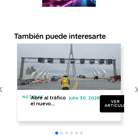
También puede interesarte
NOTICIAS
IN
Abre al tráfico
julio 30, 2026
VER
el nuevo
ARTÍCULO
puente
internacional
entre Canadá y
Estados Unidos
«Gordie