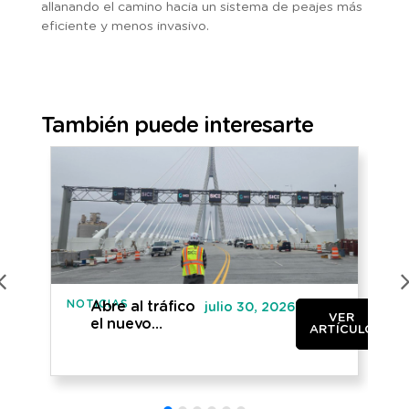
allanando el camino hacia un sistema de peajes más
eficiente y menos invasivo.
También puede interesarte
NOTICIAS
IN
Abre al tráfico
julio 30, 2026
VER
el nuevo
ARTÍCULO
puente
internacional
entre Canadá y
Estados Unidos