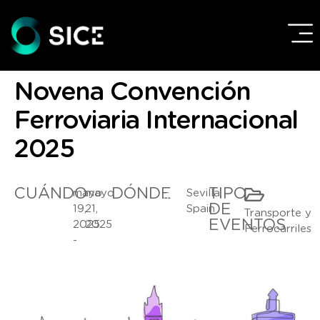
Novena Convención
Ferroviaria Internacional
2025
CUÁNDO
DÓNDE
TIPO
mayo
mayo
Sevilla,
DE
19,
21,
Spain
Transporte y
EVENTOS
2025
2025
Ferrocarriles
-