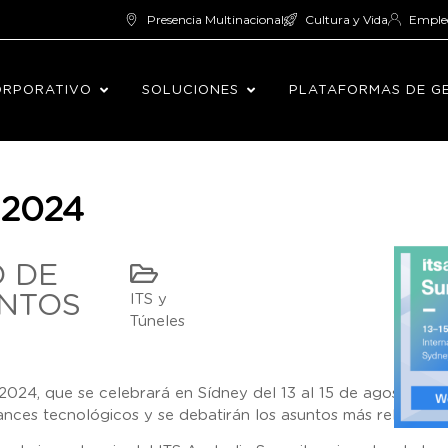
Presencia Multinacional
Cultura y Vida
Emple
ORPORATIVO
SOLUCIONES
PLATAFORMAS DE G
 2024
O DE
NTOS
ITS y
Túneles
2024, que se celebrará en Sídney del 13 al 15 de agosto de 2
nces tecnológicos y se debatirán los asuntos más relevantes 