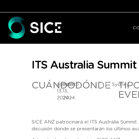
C
ITS Australia Summit
CUÁNDO
DÓNDE
TIP
agosto
agosto
Sydney
13,
15,
EVE
2024 -
2024
SICE ANZ patrocinará el ITS Australia Summit 
discusión donde se presentarán los últimos ava