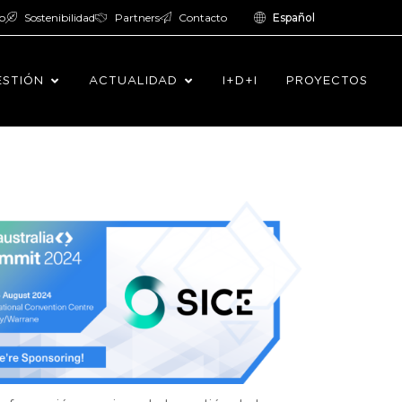
o
Sostenibilidad
Partners
Contacto
Español
ESTIÓN
ACTUALIDAD
I+D+I
PROYECTOS
024. Este evento es el principal foro anual de
de la industria de ITS en Australia.