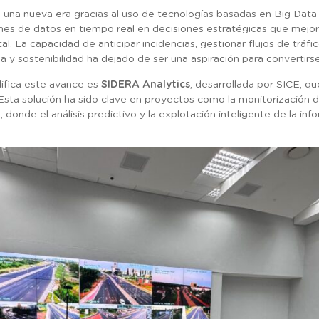
una nueva era gracias al uso de tecnologías basadas en Big Data e i
es de datos en tiempo real en decisiones estratégicas que mejoran
l. La capacidad de anticipar incidencias, gestionar flujos de tráfi
cia y sostenibilidad ha dejado de ser una aspiración para convertirs
lifica este avance es
SIDERA Analytics
, desarrollada por SICE, que
sta solución ha sido clave en proyectos como la monitorización d
s, donde el análisis predictivo y la explotación inteligente de la 