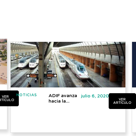
NOTICIAS
ADIF avanza
julio 6, 2020
VER
VER
RTÍCULO
hacia la
ARTÍCULO
“estación del
futuro”,
sostenible,
resiliente y
conectada