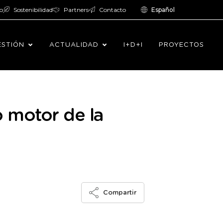
o
Sostenibilidad
Partners
Contacto
Español
ESTIÓN
ACTUALIDAD
I+D+I
PROYECTOS
vo motor de la
Compartir