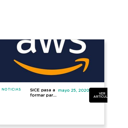
NOTICIAS
NOTI
SICE pasa a
mayo 25, 2020
VER
formar parte
ARTÍCULO
del “AWS
Public
Sector
Program”