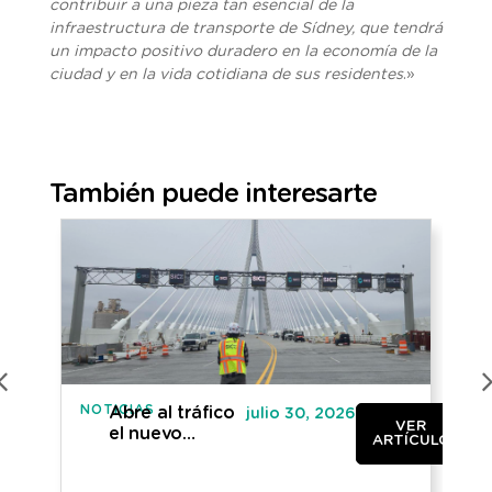
contribuir a una pieza tan esencial de la
infraestructura de transporte de Sídney, que tendrá
un impacto positivo duradero en la economía de la
ciudad y en la vida cotidiana de sus residentes
.»
También puede interesarte
NOTICIAS
NO
Abre al tráfico
julio 30, 2026
VER
el nuevo
ARTÍCULO
puente
internacional