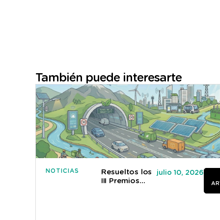
También puede interesarte
NOTICIAS
Resueltos los
julio 10, 2026
III Premios
AR
Cátedra SICE
2026 a los
mejores TFG y
TFM en