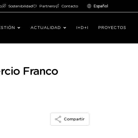
o
Sostenibilidad
Partners
Contacto
Español
ESTIÓN
ACTUALIDAD
I+D+I
PROYECTOS
rcio Franco
Compartir