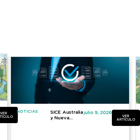
NOTICIAS
SICE Australia
julio 9, 2026
VER
VER
TÍCULO
y Nueva
ARTÍCULO
Zelanda
completa con
éxito la