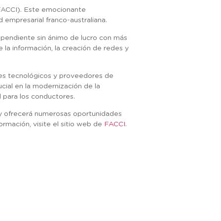
(FACCI). Este emocionante
 empresarial franco-australiana.
ependiente sin ánimo de lucro con más
a información, la creación de redes y
res tecnológicos y proveedores de
cial en la modernización de la
ad para los conductores.
a y ofrecerá numerosas oportunidades
rmación, visite el sitio web de
FACCI
.