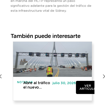
en marcha del HCTP representa un paso
significativo adelante para la gestión del tráfico de
esta infraestructura vital de Sídney.
También puede interesarte
NOTICIAS
NO
Abre al tráfico
julio 30, 2026
VER
el nuevo
ARTÍCULO
puente
internacional
entre Canadá y