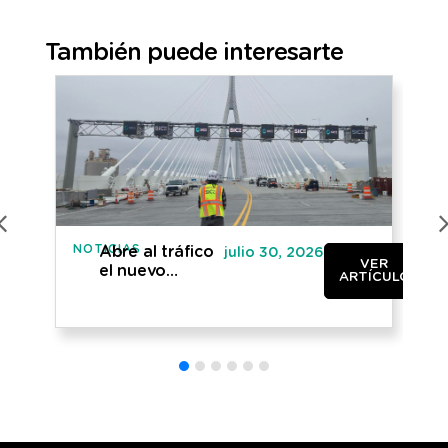
También puede interesarte
NOTICIAS
NO
Abre al tráfico
julio 30, 2026
VER
el nuevo
ARTÍCULO
puente
internacional
entre Canadá y
Estados Unidos
«Gordie
Howe»»